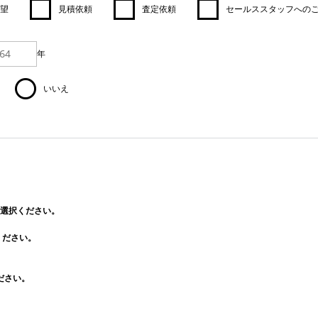
望
見積依頼
査定依頼
セールススタッフへの
年
いいえ
選択ください。
ください。
ださい。