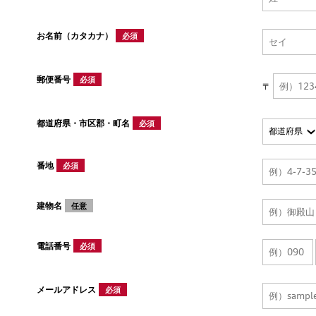
お名前（カタカナ）
必須
郵便番号
必須
〒
都道府県・市区郡・町名
必須
番地
必須
建物名
任意
電話番号
必須
メールアドレス
必須