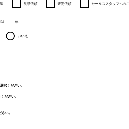
望
見積依頼
査定依頼
セールススタッフへの
年
いいえ
選択ください。
みください。
ださい。