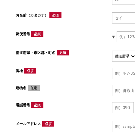
お名前（カタカナ）
必須
郵便番号
必須
〒
都道府県・市区郡・町名
必須
番地
必須
建物名
任意
電話番号
必須
メールアドレス
必須