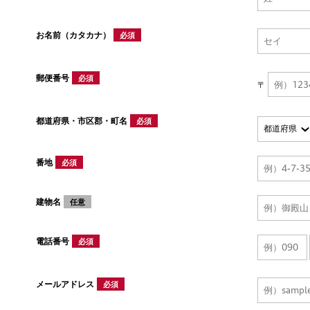
お名前（カタカナ）
必須
郵便番号
必須
〒
都道府県・市区郡・町名
必須
番地
必須
建物名
任意
電話番号
必須
メールアドレス
必須