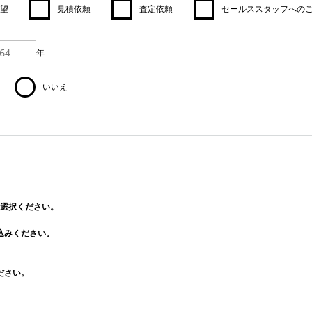
望
見積依頼
査定依頼
セールススタッフへの
年
いいえ
選択ください。
込みください。
ださい。