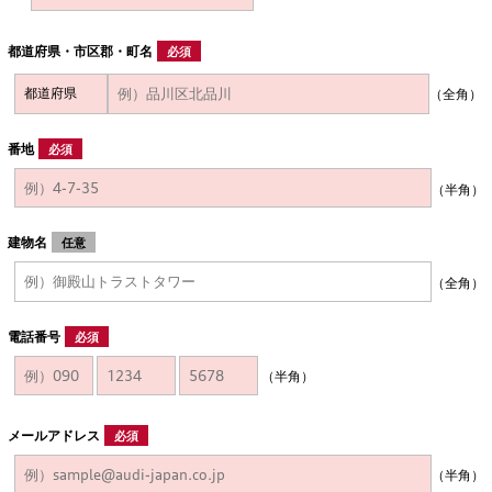
都道府県・市区郡・町名
必須
（全角）
番地
必須
（半角）
建物名
任意
（全角）
電話番号
必須
（半角）
メールアドレス
必須
（半角）