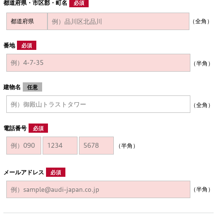
都道府県・市区郡・町名
必須
（全角）
番地
必須
（半角）
建物名
任意
（全角）
電話番号
必須
（半角）
メールアドレス
必須
（半角）