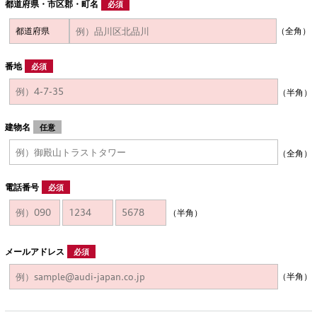
都道府県・市区郡・町名
必須
（全角）
番地
必須
（半角）
建物名
任意
（全角）
電話番号
必須
（半角）
メールアドレス
必須
（半角）