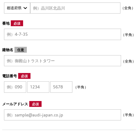
（全角）
番地
必須
（半角）
建物名
任意
（全角）
電話番号
必須
（半角）
メールアドレス
必須
（半角）