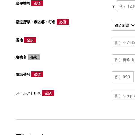
郵便番号
必須
〒
都道府県・市区郡・町名
必須
番地
必須
建物名
任意
電話番号
必須
メールアドレス
必須