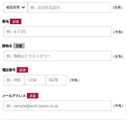
（全角）
番地
必須
（半角）
建物名
任意
（全角）
電話番号
必須
（半角）
メールアドレス
必須
（半角）