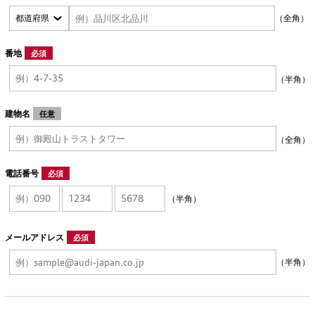
（全角）
番地
必須
（半角）
建物名
任意
（全角）
電話番号
必須
（半角）
メールアドレス
必須
（半角）