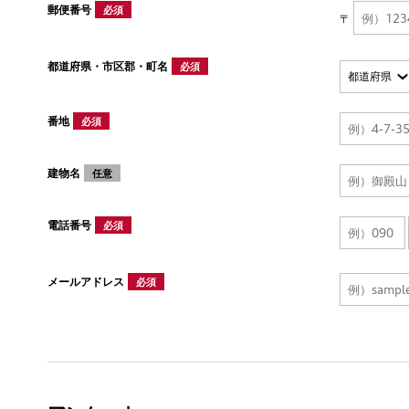
郵便番号
必須
〒
都道府県・市区郡・町名
必須
番地
必須
建物名
任意
電話番号
必須
メールアドレス
必須