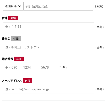
（全角）
番地
必須
（半角）
建物名
任意
（全角）
電話番号
必須
（半角）
メールアドレス
必須
（半角）