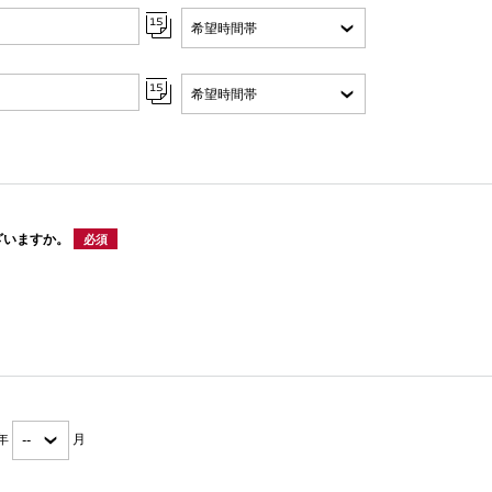
ざいますか。
必須
年
月