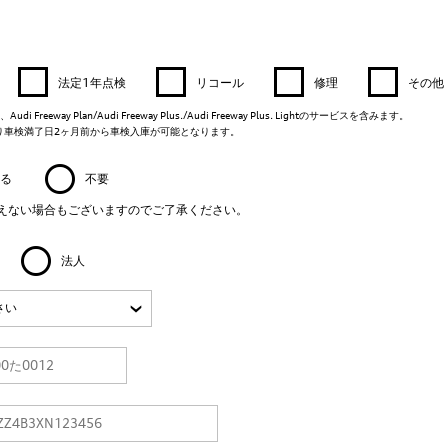
法定1年点検
リコール
修理
その他
i Freeway Plan/Audi Freeway Plus./Audi Freeway Plus. Lightのサービスを含みます。
より車検満了日2ヶ月前から車検入庫が可能となります。
る
不要
えない場合もございますのでご了承ください。
法人