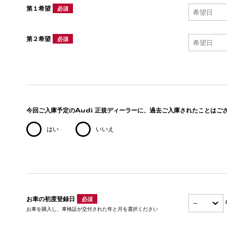
第１希望
必須
第２希望
必須
今回ご入庫予定のAudi 正規ディーラーに、過去ご入庫されたことはご
はい
いいえ
お車の初度登録日
必須
お車を購入し、車検証が交付された年と月を選択ください