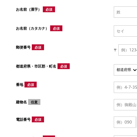
お名前（漢字）
必須
お名前（カタカナ）
必須
郵便番号
必須
〒
都道府県・市区郡・町名
必須
番地
必須
建物名
任意
電話番号
必須