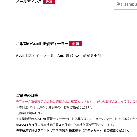
メールアドレス
必須
ご希望のAudi 正規ディーラー
必須
Audi 正規ディーラー名
※変更不可
ご希望の日時
※フォーム送信完了後店舗と調整の上、確定となります。 予約の混雑状況よっては、ご
※本日より5日以降6ヶ月以内の日付をご指定ください。
（休業日選択不可）
※営業時間は各Audi 正規ディーラーにより異なります。ホームページよりご確認くだ
※2025年4月より車検満了日2ヶ月前から車検入庫が可能となります。
※車検満了日はフロントガラス内側の
検査標章（ステッカー）
をご確認ください。