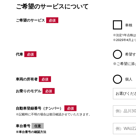
ご希望のサービスについて
ご希望のサービス
必須
車検
※法定1年点検は、Aud
※2025年4月
代車
希望す
必須
※ご希望に添
車両の所有者
個人
必須
お乗りのモデル
必須
自動車登録番号（ナンバー）
必須
※記載時に不明の場合は後日確認させていただきます。
車台番号
任意
※車台番号の確認方法