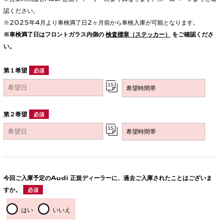
認ください。
※2025年4月より車検満了日2ヶ月前から車検入庫が可能となります。
※車検満了日はフロントガラス内側の
検査標章（ステッカー）
をご確認くださ
い。
第１希望
必須
第２希望
必須
今回ご入庫予定のAudi 正規ディーラーに、過去ご入庫されたことはございま
すか。
必須
はい
いいえ