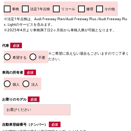
車検
法定1年点検
リコール
修理
その他
※法定1年点検は、Audi Freeway Plan/Audi Freeway Plus./Audi Freeway Plu
s. Lightのサービスを含みます。
※2025年4月より車検満了日2ヶ月前から車検入庫が可能となります。
代車
必須
※ご希望に添えない場合もございますのでご了承く
希望する
不要
ださい。
車両の所有者
必須
個人
法人
お乗りのモデル
必須
自動車登録番号（ナンバー）
必須