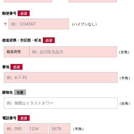
郵便番号
必須
〒
（ハイフンなし）
都道府県・市区郡・町名
必須
（全角）
番地
必須
（半角）
建物名
任意
（全角）
電話番号
必須
（半角）