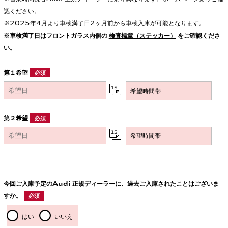
認ください。
※2025年4月より車検満了日2ヶ月前から車検入庫が可能となります。
※車検満了日はフロントガラス内側の
検査標章（ステッカー）
をご確認くださ
い。
第１希望
必須
第２希望
必須
今回ご入庫予定のAudi 正規ディーラーに、過去ご入庫されたことはございま
すか。
必須
はい
いいえ