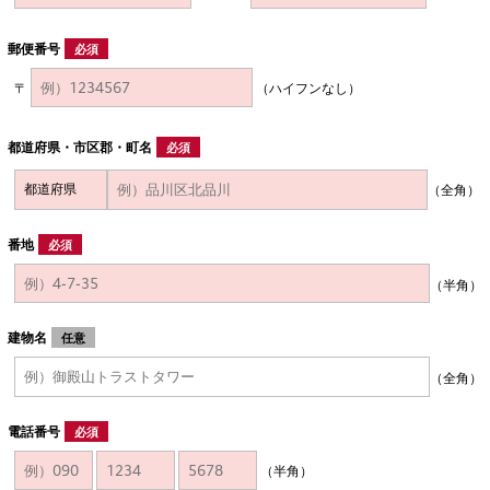
郵便番号
必須
〒
（ハイフンなし）
都道府県・市区郡・町名
必須
（全角）
番地
必須
（半角）
建物名
任意
（全角）
電話番号
必須
（半角）