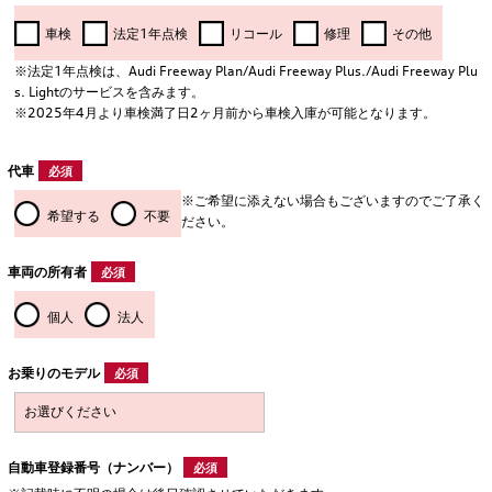
車検
法定1年点検
リコール
修理
その他
※法定1年点検は、Audi Freeway Plan/Audi Freeway Plus./Audi Freeway Plu
s. Lightのサービスを含みます。
※2025年4月より車検満了日2ヶ月前から車検入庫が可能となります。
代車
必須
※ご希望に添えない場合もございますのでご了承く
希望する
不要
ださい。
車両の所有者
必須
個人
法人
お乗りのモデル
必須
自動車登録番号（ナンバー）
必須