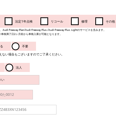
法定1年点検
リコール
修理
その他
i Freeway Plan/Audi Freeway Plus./Audi Freeway Plus. Lightのサービスを含みます。
より車検満了日2ヶ月前から車検入庫が可能となります。
る
不要
えない場合もございますのでご了承ください。
法人