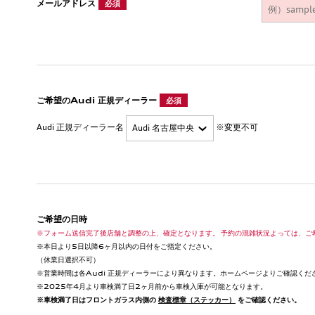
メールアドレス
必須
ご希望のAudi 正規ディーラー
必須
Audi 正規ディーラー名
※変更不可
ご希望の日時
※フォーム送信完了後店舗と調整の上、確定となります。 予約の混雑状況よっては、ご
※本日より5日以降6ヶ月以内の日付をご指定ください。
（休業日選択不可）
※営業時間は各Audi 正規ディーラーにより異なります。ホームページよりご確認くだ
※2025年4月より車検満了日2ヶ月前から車検入庫が可能となります。
※車検満了日はフロントガラス内側の
検査標章（ステッカー）
をご確認ください。