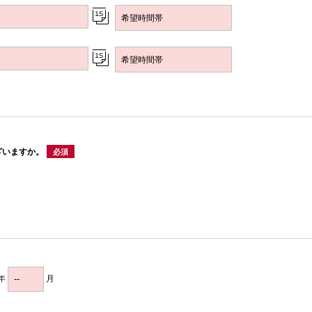
ざいますか。
必須
年
月