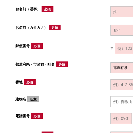
お名前（漢字）
必須
お名前（カタカナ）
必須
郵便番号
必須
〒
都道府県・市区郡・町名
必須
番地
必須
建物名
任意
電話番号
必須