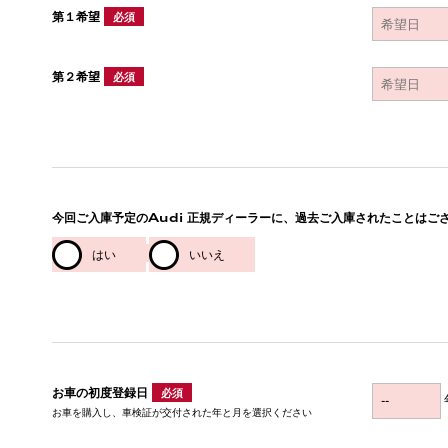
第１希望
必須
第２希望
必須
今回ご入庫予定のAudi 正規ディーラーに、過去ご入庫されたことはご
はい
いいえ
お車の初度登録日
必須
お車を購入し、車検証が交付された年と月を選択ください