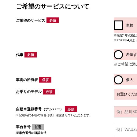
ご希望のサービスについて
ご希望のサービス
必須
車検
※法定1年点検は、Aud
※2025年4月
代車
希望す
必須
※ご希望に添
車両の所有者
個人
必須
お乗りのモデル
必須
自動車登録番号（ナンバー）
必須
※記載時に不明の場合は後日確認させていただきます。
車台番号
任意
※車台番号の確認方法