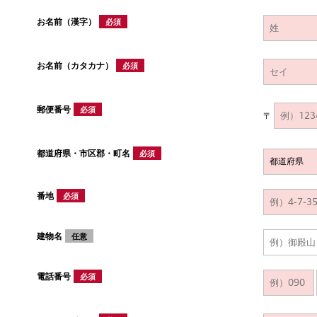
お名前（漢字）
必須
お名前（カタカナ）
必須
郵便番号
必須
〒
都道府県・市区郡・町名
必須
番地
必須
建物名
任意
電話番号
必須