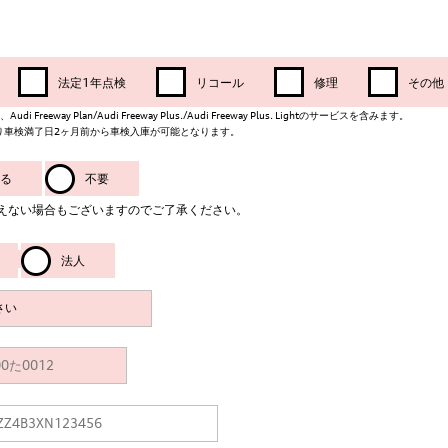
法定1年点検
リコール
修理
その他
i Freeway Plan/Audi Freeway Plus./Audi Freeway Plus. Lightのサービスを含みます。
より車検満了日2ヶ月前から車検入庫が可能となります。
る
不要
えない場合もございますのでご了承ください。
法人