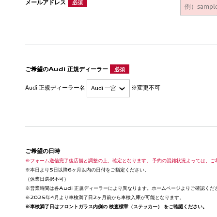
メールアドレス
必須
ご希望のAudi 正規ディーラー
必須
Audi 正規ディーラー名
※変更不可
ご希望の日時
※フォーム送信完了後店舗と調整の上、確定となります。 予約の混雑状況よっては、ご
※本日より5日以降6ヶ月以内の日付をご指定ください。
（休業日選択不可）
※営業時間は各Audi 正規ディーラーにより異なります。ホームページよりご確認くだ
※2025年4月より車検満了日2ヶ月前から車検入庫が可能となります。
※車検満了日はフロントガラス内側の
検査標章（ステッカー）
をご確認ください。