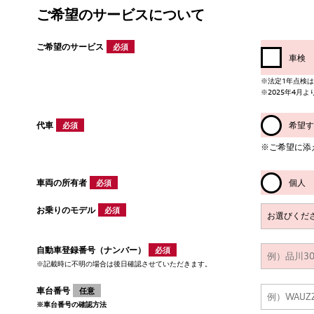
ご希望のサービスについて
ご希望のサービス
必須
車検
※法定1年点検は、Aud
※2025年4月
代車
希望す
必須
※ご希望に添
車両の所有者
個人
必須
お乗りのモデル
必須
自動車登録番号（ナンバー）
必須
※記載時に不明の場合は後日確認させていただきます。
車台番号
任意
※車台番号の確認方法