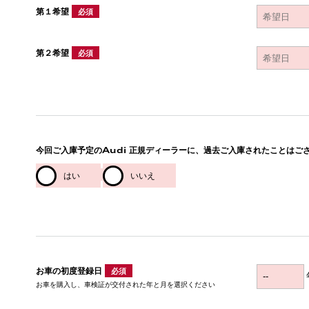
第１希望
必須
第２希望
必須
今回ご入庫予定のAudi 正規ディーラーに、過去ご入庫されたことはご
はい
いいえ
お車の初度登録日
必須
お車を購入し、車検証が交付された年と月を選択ください