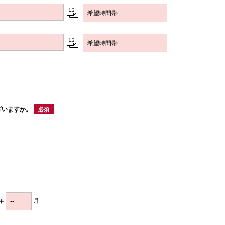
ざいますか。
必須
年
月