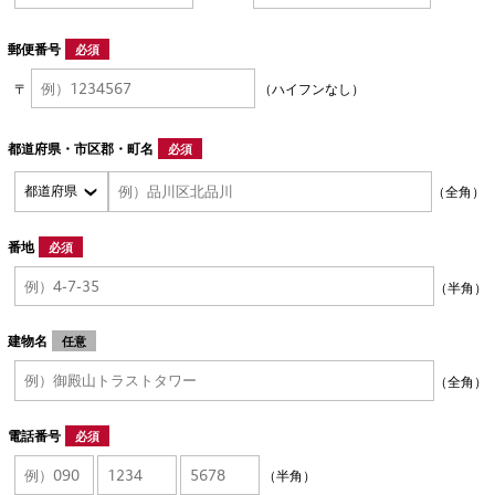
郵便番号
必須
〒
（ハイフンなし）
都道府県・市区郡・町名
必須
（全角）
番地
必須
（半角）
建物名
任意
（全角）
電話番号
必須
（半角）