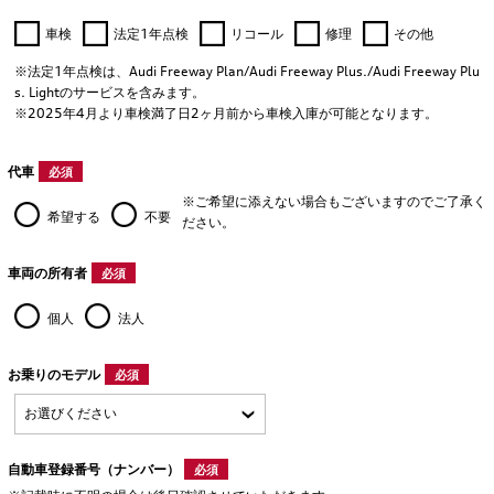
車検
法定1年点検
リコール
修理
その他
※法定1年点検は、Audi Freeway Plan/Audi Freeway Plus./Audi Freeway Plu
s. Lightのサービスを含みます。
※2025年4月より車検満了日2ヶ月前から車検入庫が可能となります。
代車
必須
※ご希望に添えない場合もございますのでご了承く
希望する
不要
ださい。
車両の所有者
必須
個人
法人
お乗りのモデル
必須
自動車登録番号（ナンバー）
必須