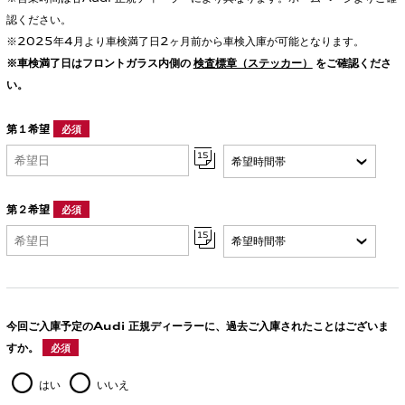
認ください。
※2025年4月より車検満了日2ヶ月前から車検入庫が可能となります。
※車検満了日はフロントガラス内側の
検査標章（ステッカー）
をご確認くださ
い。
第１希望
必須
第２希望
必須
今回ご入庫予定のAudi 正規ディーラーに、過去ご入庫されたことはございま
すか。
必須
はい
いいえ