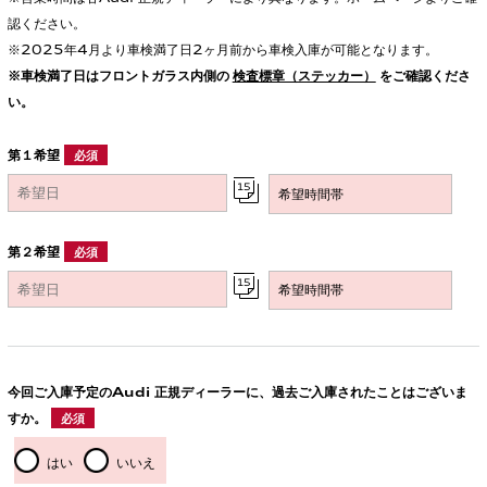
認ください。
※2025年4月より車検満了日2ヶ月前から車検入庫が可能となります。
※車検満了日はフロントガラス内側の
検査標章（ステッカー）
をご確認くださ
い。
第１希望
必須
第２希望
必須
今回ご入庫予定のAudi 正規ディーラーに、過去ご入庫されたことはございま
すか。
必須
はい
いいえ