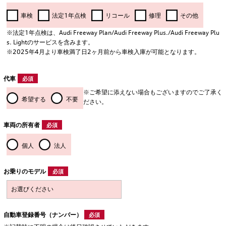
車検
法定1年点検
リコール
修理
その他
※法定1年点検は、Audi Freeway Plan/Audi Freeway Plus./Audi Freeway Plu
s. Lightのサービスを含みます。
※2025年4月より車検満了日2ヶ月前から車検入庫が可能となります。
代車
必須
※ご希望に添えない場合もございますのでご了承く
希望する
不要
ださい。
車両の所有者
必須
個人
法人
お乗りのモデル
必須
自動車登録番号（ナンバー）
必須