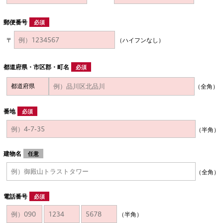
郵便番号
必須
〒
（ハイフンなし）
都道府県・市区郡・町名
必須
（全角）
番地
必須
（半角）
建物名
任意
（全角）
電話番号
必須
（半角）