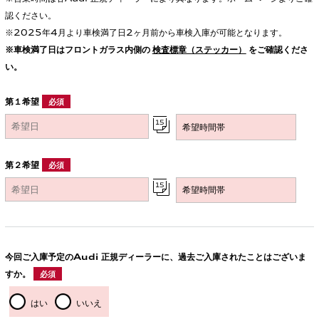
認ください。
※2025年4月より車検満了日2ヶ月前から車検入庫が可能となります。
※車検満了日はフロントガラス内側の
検査標章（ステッカー）
をご確認くださ
い。
第１希望
必須
第２希望
必須
今回ご入庫予定のAudi 正規ディーラーに、過去ご入庫されたことはございま
すか。
必須
はい
いいえ