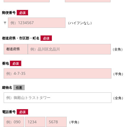
郵便番号
必須
〒
（ハイフンなし）
都道府県・市区郡・町名
必須
（全角）
番地
必須
（半角）
建物名
任意
（全角）
電話番号
必須
（半角）