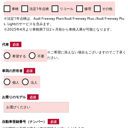
車検
法定1年点検
リコール
修理
その他
※法定1年点検は、Audi Freeway Plan/Audi Freeway Plus./Audi Freeway Plu
s. Lightのサービスを含みます。
※2025年4月より車検満了日2ヶ月前から車検入庫が可能となります。
代車
必須
※ご希望に添えない場合もございますのでご了承く
希望する
不要
ださい。
車両の所有者
必須
個人
法人
お乗りのモデル
必須
自動車登録番号（ナンバー）
必須