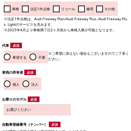
車検
法定1年点検
リコール
修理
その他
※法定1年点検は、Audi Freeway Plan/Audi Freeway Plus./Audi Freeway Plu
s. Lightのサービスを含みます。
※2025年4月より車検満了日2ヶ月前から車検入庫が可能となります。
代車
必須
※ご希望に添えない場合もございますのでご了承く
希望する
不要
ださい。
車両の所有者
必須
個人
法人
お乗りのモデル
必須
自動車登録番号（ナンバー）
必須