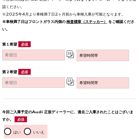
認ください。
※2025年4月より車検満了日2ヶ月前から車検入庫が可能となります。
※車検満了日はフロントガラス内側の
検査標章（ステッカー）
をご確認くださ
い。
第１希望
必須
第２希望
必須
今回ご入庫予定のAudi 正規ディーラーに、過去ご入庫されたことはございま
すか。
必須
はい
いいえ