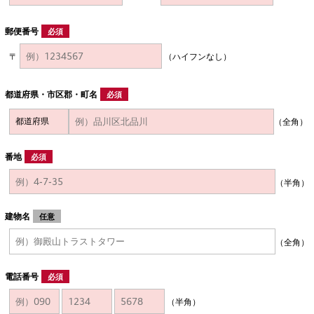
郵便番号
必須
〒
（ハイフンなし）
都道府県・市区郡・町名
必須
（全角）
番地
必須
（半角）
建物名
任意
（全角）
電話番号
必須
（半角）